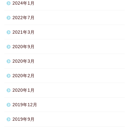
2024年1月
2022年7月
2021年3月
2020年9月
2020年3月
2020年2月
2020年1月
2019年12月
2019年9月