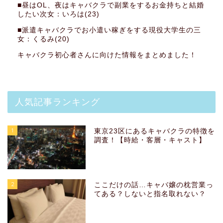
■昼はOL、夜はキャバクラで副業をするお金持ちと結婚
したい次女：いろは(23)
■派遣キャバクラでお小遣い稼ぎをする現役大学生の三
女：くるみ(20)
キャバクラ初心者さんに向けた情報をまとめました！
人気記事ランキング
1
東京23区にあるキャバクラの特徴を
調査！【時給・客層・キャスト】
2
ここだけの話…キャバ嬢の枕営業っ
てある？しないと指名取れない？