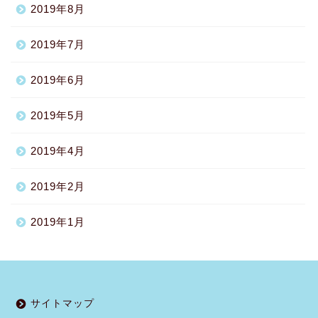
2019年8月
2019年7月
2019年6月
2019年5月
2019年4月
2019年2月
2019年1月
サイトマップ