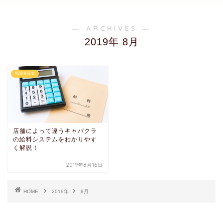
― ARCHIVES ―
2019年 8月
執筆者長女
店舗によって違うキャバクラ
の給料システムをわかりやす
く解説！
2019年8月16日
HOME
2019年
8月