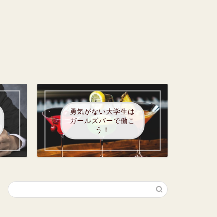
勇気がない大学生は
ガールズバーで働こ
う！