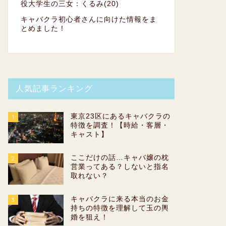
役大学生の三女：くるみ(20)
キャバクラ初心者さんに向けた情報をま
とめました！
人気記事ランキング
東京23区にあるキャバクラの
1
特徴を調査！【時給・客層・
キャスト】
ここだけの話…キャバ嬢の枕
2
営業ってある？しないと指名
取れない？
キャバクラに来る本当のお金
3
持ちの特徴を理解して玉の輿
婚を狙え！