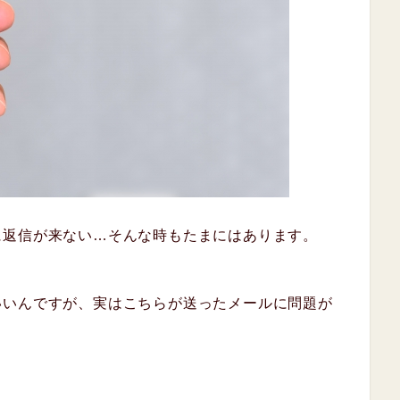
に返信が来ない…そんな時もたまにはあります。
いいんですが、実はこちらが送ったメールに問題が