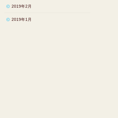
2019年2月
2019年1月