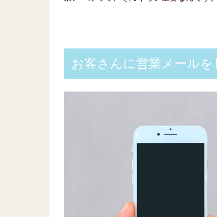
お客さんに営業メールを