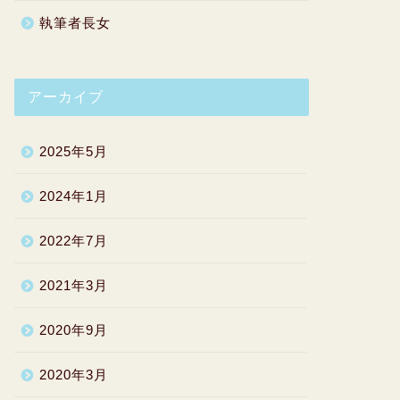
執筆者長女
アーカイブ
2025年5月
2024年1月
2022年7月
2021年3月
2020年9月
2020年3月