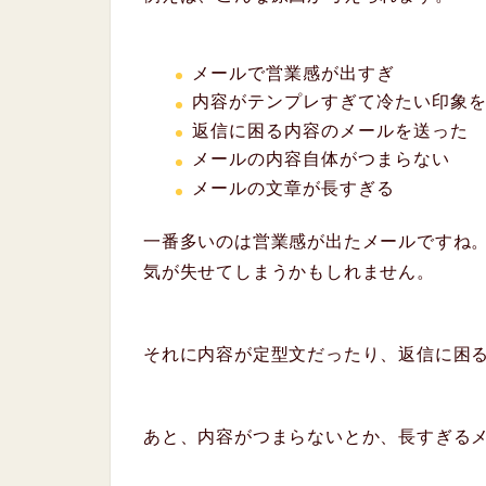
メールで営業感が出すぎ
内容がテンプレすぎて冷たい印象
返信に困る内容のメールを送った
メールの内容自体がつまらない
メールの文章が長すぎる
一番多いのは営業感が出たメールですね
気が失せてしまうかもしれません。
それに内容が定型文だったり、返信に困る
あと、内容がつまらないとか、長すぎる