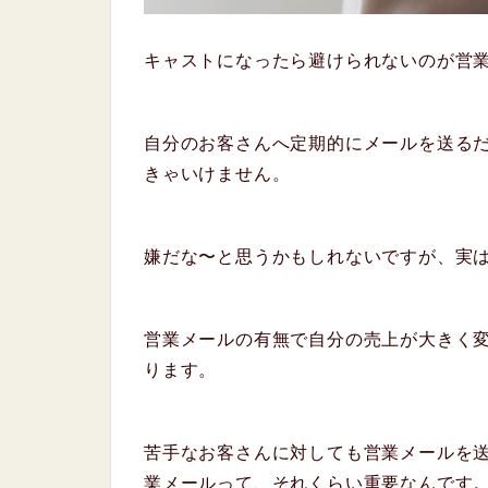
キャストになったら避けられないのが営
自分のお客さんへ定期的にメールを送る
きゃいけません。
嫌だな〜と思うかもしれないですが、実
営業メールの有無で自分の売上が大きく
ります。
苦手なお客さんに対しても営業メールを
業メールって、それくらい重要なんです