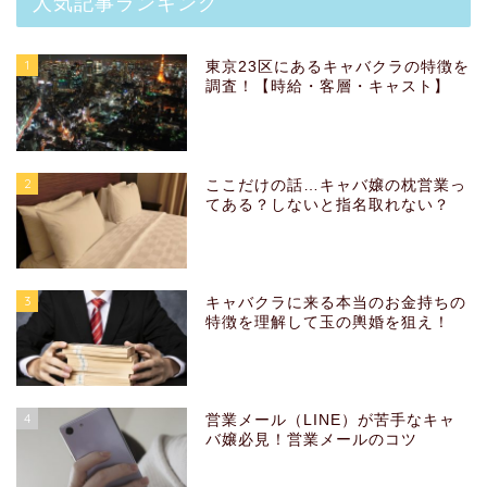
人気記事ランキング
1
東京23区にあるキャバクラの特徴を
調査！【時給・客層・キャスト】
2
ここだけの話…キャバ嬢の枕営業っ
てある？しないと指名取れない？
3
キャバクラに来る本当のお金持ちの
特徴を理解して玉の輿婚を狙え！
4
営業メール（LINE）が苦手なキャ
バ嬢必見！営業メールのコツ