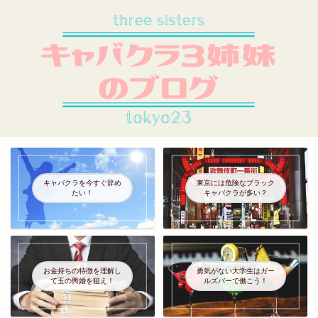
キャバクラを今すぐ辞め
東京には危険なブラック
たい！
キャバクラが多い？
お金持ちの特徴を理解し
勇気がない大学生はガー
て玉の輿婚を狙え！
ルズバーで働こう！