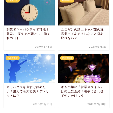
執筆者次女
執筆者次女
副業でキャバクラって可能？
ここだけの話…キャバ嬢の枕
昼OL・夜キャバ嬢として働く
営業ってある？しないと指名
私の1日
取れない？
2019年6月8日
2021年3月3日
執筆者次女
執筆者次女
キャバクラを今すぐ辞めた
キャバ嬢の「営業スタイル」
い！飛んでも大丈夫？デメリ
は売上に直結！相手に合わせ
ットは？
て使い分けよう
2020年2月18日
2019年7月28日