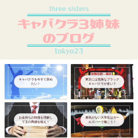
キャバクラを今すぐ辞め
東京には危険なブラック
たい！
キャバクラが多い？
お金持ちの特徴を理解し
勇気がない大学生はガー
て玉の輿婚を狙え！
ルズバーで働こう！