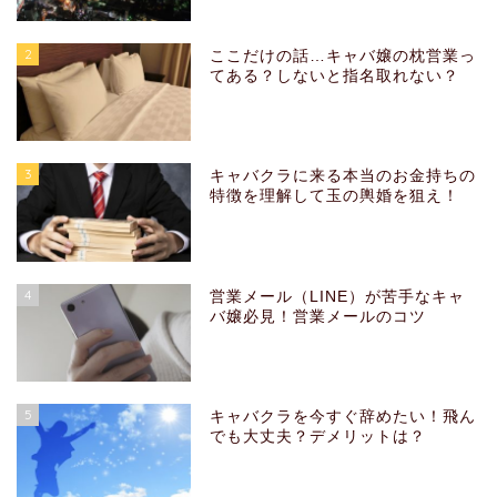
2
ここだけの話…キャバ嬢の枕営業っ
てある？しないと指名取れない？
3
キャバクラに来る本当のお金持ちの
特徴を理解して玉の輿婚を狙え！
4
営業メール（LINE）が苦手なキャ
バ嬢必見！営業メールのコツ
5
キャバクラを今すぐ辞めたい！飛ん
でも大丈夫？デメリットは？